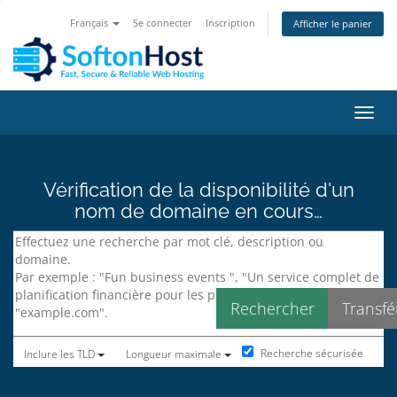
Français
Se connecter
Inscription
Afficher le panier
Bascu
Vérification de la disponibilité d'un
nom de domaine en cours…
Recherche sécurisée
Inclure les TLD
Longueur maximale